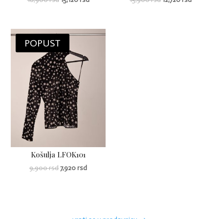
POPUST
Košulja LFOK101
9,900
rsd
7,920
rsd