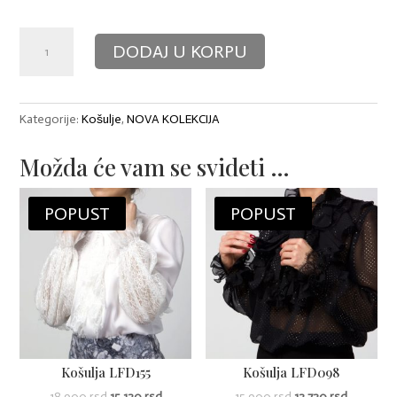
Košulja
DODAJ U KORPU
Basic
White
količina
Kategorije:
Košulje
,
NOVA KOLEKCIJA
Možda će vam se svideti …
POPUST
POPUST
Košulja LFD155
Košulja LFD098
18,900
rsd
15,120
rsd
15,900
rsd
12,720
rsd