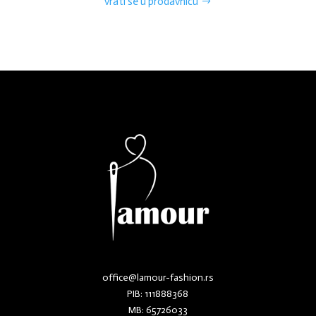
vrati se u prodavnicu
office@lamour-fashion.rs
PIB: 111888368
MB: 65726033