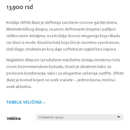
13,900
rsd
Košulja
White Basic
je definicija savršene osnove garderobera.
Minimalističkog dizajna, sa jasno definisanim linijama i pažljivo
oblikovanim detaljima, ova košulja donosi eleganciju koja nikada
ne izlazi iz mode. Klasična bela boja čini je izuzetno svestranom,
dok blago strukturiran kroj daje sofisticiran izgled bez napora.
Naglašeni džepovi i produžene manžetne dodaju modernu notu
ovom bezvremenskom komadu, čineći je idealnom kako za
poslovne kombinacije, tako i za elegantne večernje outfite.
White
Basic
je komad kojem se uvek vraćate — jednostavna, moćna i
uvek aktuelna.
TABELA VELIČINA→
Veličina