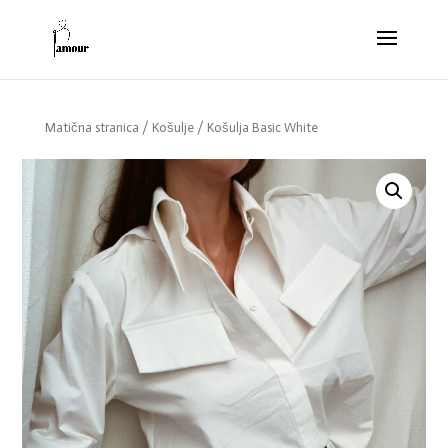
Matična stranica
/
Košulje
/ Košulja Basic White