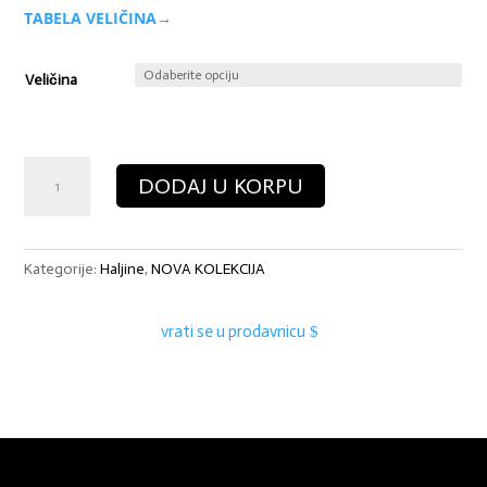
TABELA VELIČINA→
Veličina
Haljina
DODAJ U KORPU
Solea
Crvena
količina
Kategorije:
Haljine
,
NOVA KOLEKCIJA
vrati se u prodavnicu