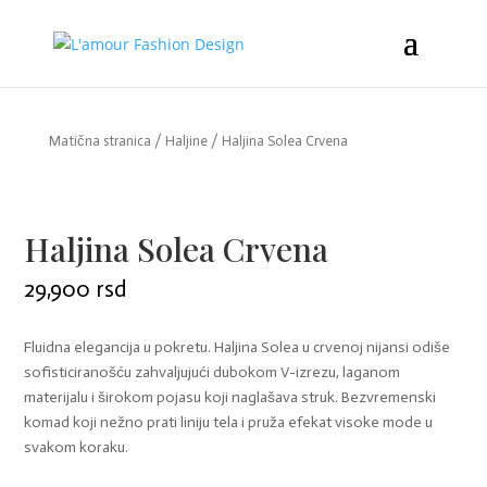
Matična stranica
/
Haljine
/ Haljina Solea Crvena
Haljina Solea Crvena
29,900
rsd
Fluidna elegancija u pokretu. Haljina Solea u crvenoj nijansi odiše
sofisticiranošću zahvaljujući dubokom V-izrezu, laganom
materijalu i širokom pojasu koji naglašava struk. Bezvremenski
komad koji nežno prati liniju tela i pruža efekat visoke mode u
svakom koraku.