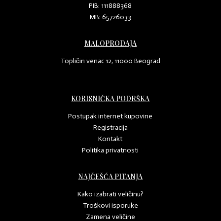
PIB: 111888368
MB: 65726033
MALOPRODAJA
Topličin venac 12, 11000 Beograd
KORISNIČKA PODRŠKA
Postupak internet kupovine
Registracija
Kontakt
Politika privatnosti
NAJČEŠĆA PITANJA
Kako izabrati veličinu?
Troškovi isporuke
Zamena veličine