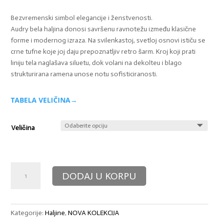
Bezvremenski simbol elegancije i ženstvenosti.
Audry bela haljina donosi savršenu ravnotežu između klasične
forme i modernog izraza. Na svilenkastoj, svetloj osnovi ističu se
crne tufne koje joj daju prepoznatljiv retro šarm. Kroj koji prati
liniju tela naglašava siluetu, dok volani na dekolteu i blago
strukturirana ramena unose notu sofisticiranosti.
TABELA VELIČINA→
Veličina
Haljina
DODAJ U KORPU
Audry
Bela
količina
Kategorije:
Haljine
,
NOVA KOLEKCIJA